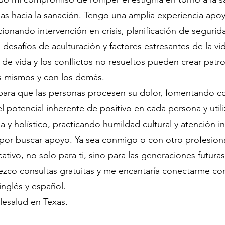
s hacia la sanación. Tengo una amplia experiencia apo
cionando intervención en crisis, planificación de segur
 desafíos de aculturación y factores estresantes de la v
 de vida y los conflictos no resueltos pueden crear pat
s mismos y con los demás.
para que las personas procesen su dolor, fomentando c
l potencial inherente de positivo en cada persona y uti
na y holístico, practicando humildad cultural y atención 
 por buscar apoyo. Ya sea conmigo o con otro profesiona
icativo, no solo para ti, sino para las generaciones futur
ezco consultas gratuitas y me encantaría conectarme co
nglés y español.
elesalud en Texas.