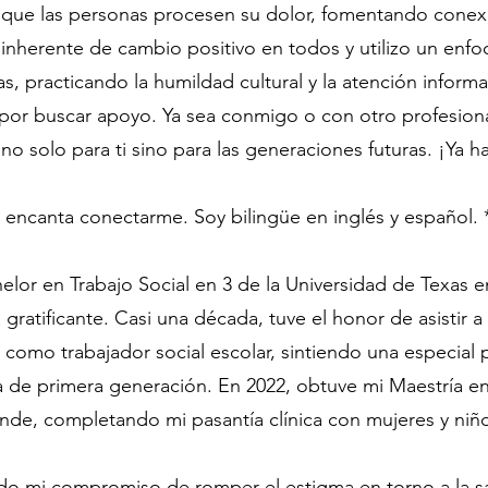
 que las personas procesen su dolor, fomentando conex
 inherente de cambio positivo en todos y utilizo un enfoq
as, practicando la humildad cultural y la atención infor
 por buscar apoyo. Ya sea conmigo o con otro profesiona
no solo para ti sino para las generaciones futuras. ¡Ya h
 encanta conectarme. Soy bilingüe en inglés y español. 
lor en Trabajo Social en 3 de la Universidad de Texas e
gratificante. Casi una década, tuve el honor de asistir a
 como trabajador social escolar, sintiendo una especial p
de primera generación. En 2022, obtuve mi Maestría en C
ande, completando mi pasantía clínica con mujeres y niño
ado mi compromiso de romper el estigma en torno a la 